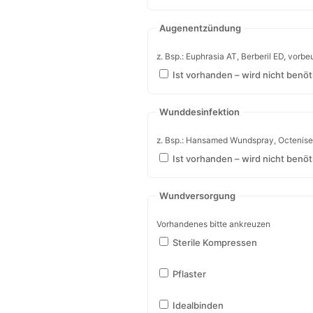
Prellung / Zerrung
z. Bsp.: Voltaren, DOC Schmerzgel, Olba
Ist vorhanden – wird nicht benöt
Pilzerkrankung
z. Bsp.: Canesten extra, Lamisil, vorbe
Ist vorhanden – wird nicht benöt
Augenentzündung
z. Bsp.: Euphrasia AT, Berberil ED, vor
Ist vorhanden – wird nicht benöt
Wunddesinfektion
z. Bsp.: Hansamed Wundspray, Octenise