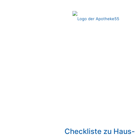
×
Helfen Sie uns dabei, besser zu werden
Wir möchten Sie bitten, der Analyse durch Google Analytics zuzustimme
und Ihnen mit unserem Angebot entgegenzukommen.
Öffnen Sie dazu bitte die Einstellungen und akzeptieren Sie die Cookie
Vielen Dank!
Datenschutzeinstellungen öffnen